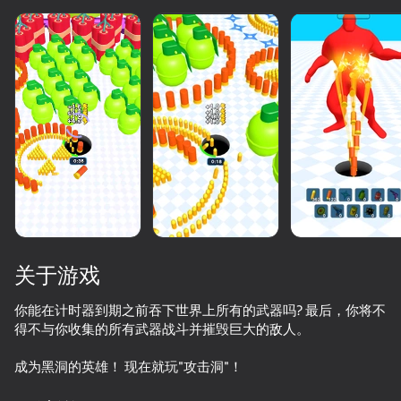
关于游戏
你能在计时器到期之前吞下世界上所有的武器吗? 最后，你将不
得不与你收集的所有武器战斗并摧毁巨大的敌人。
73
76
73
65
成为黑洞的英雄！ 现在就玩"攻击洞"！
Piano World
Draw Joust!
Music Ball Hop
Bullet Run!