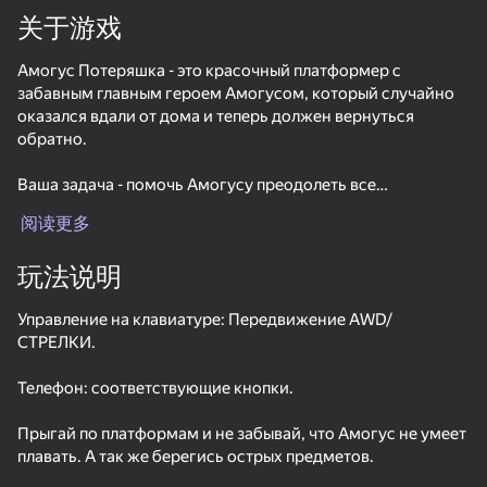
关于游戏
旋转设备
Амогус Потеряшка - это красочный платформер с
此游戏仅支持 横屏
забавным главным героем Амогусом, который случайно
方向
加载中
оказался вдали от дома и теперь должен вернуться
обратно.
Ваша задача - помочь Амогусу преодолеть все
препятствия на своем пути и достичь цели. В игре
阅读更多
отсутствуют сложные головоломки и враги, что делает ее
доступной для игроков любого возраста.
玩法说明
Особенности игры включают в себя:
Управление на клавиатуре: Передвижение AWD/
СТРЕЛКИ.
– Разнообразные уровни с уникальными препятствиями
– Яркую графику
Телефон: соответствующие кнопки.
– Простое и интуитивное управление
开始游戏
– Отсутствие необходимости в сложных логических
Прыгай по платформам и не забывай, что Амогус не умеет
задачах или сражениях с врагами.
36
53
44
плавать. А так же берегись острых предметов.
Apple Worm
Sniper for Brainrot
Mario Dash
Popeye's Tra