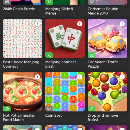
65
78
67
2048: Chain Puzzle
Mahjong Slide &
Christmas Bauble
Merge
Merge 2048
75
82
Best Classic Mahjong
Mahjong connect
Car Match: Traffic
Connect
blast
Puzzle
75
67
71
Hot Pot Eliminate:
Coin Sort
Drop and remove
Food Match
fruits!