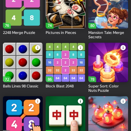
76
74
80
2248 Merge Puzzle
Pictures in Pieces
Mansion Tale: Merge
Secrets
72
86
78
Balls Lines 98 Classic
Block Blast 2048
Super Sort: Color
Nuts Puzzle