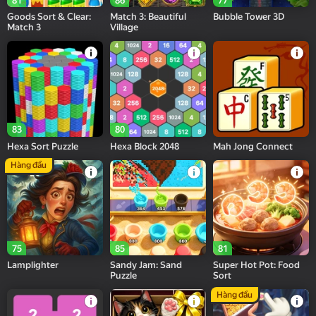
81
86
77
Goods Sort & Clear:
Match 3: Beautiful
Bubble Tower 3D
Match 3
Village
83
80
Hexa Sort Puzzle
Hexa Block 2048
Mah Jong Connect
Hàng đầu
75
85
81
Lamplighter
Sandy Jam: Sand
Super Hot Pot: Food
Puzzle
Sort
Hàng đầu