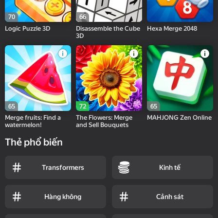
70
66
Logic Puzzle 3D
Disassemble the Cube
Hexa Merge 2048
3D
65
72
65
Merge fruits: Find a
The Flowers: Merge
MAHJONG Zen Online
watermelon!
and Sell Bouquets
Thẻ phổ biến
Transformers
Kinh tế
Hàng không
Cảnh sát