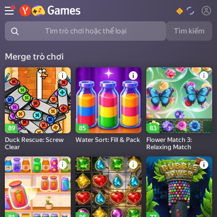
Tìm kiếm
Tìm trò chơi hoặc thể loại
Merge trò chơi
89
85
83
Duck Rescue: Screw
Water Sort: Fill & Pack
Flower Match 3:
Clear
Relaxing Match