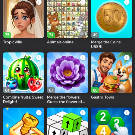
75
74
49
TropicVille
Animals online
Merge the Coins:
USSR!
64
67
80
Combine fruits: Sweet
Merge the flowers:
Gastro Town
Delight!
Guess the flower of
spring!