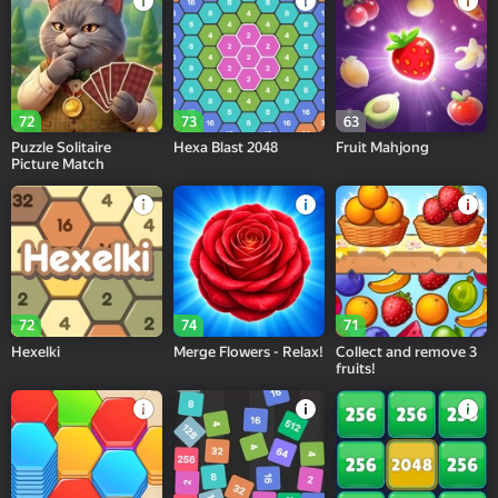
72
73
63
Puzzle Solitaire
Hexa Blast 2048
Fruit Mahjong
Picture Match
72
74
71
Hexelki
Merge Flowers - Relax!
Collect and remove 3
fruits!