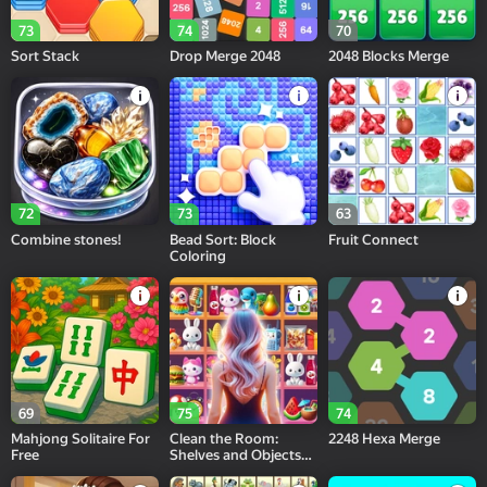
73
74
70
Sort Stack
Drop Merge 2048
2048 Blocks Merge
72
73
63
Combine stones!
Bead Sort: Block
Fruit Connect
Coloring
69
75
74
Mahjong Solitaire For
Clean the Room:
2248 Hexa Merge
Free
Shelves and Objects
Sorting