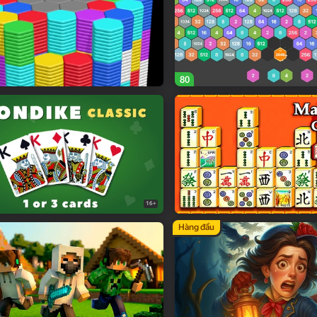
80
16+
Hàng đầu