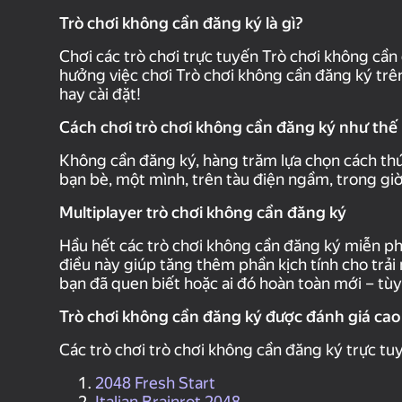
Trò chơi không cần đăng ký là gì?
Chơi các trò chơi trực tuyến Trò chơi không cầ
hưởng việc chơi Trò chơi không cần đăng ký trê
hay cài đặt!
Cách chơi trò chơi không cần đăng ký như thế
Không cần đăng ký, hàng trăm lựa chọn cách thức
bạn bè, một mình, trên tàu điện ngầm, trong giờ 
Multiplayer trò chơi không cần đăng ký
Hầu hết các trò chơi không cần đăng ký miễn phí
điều này giúp tăng thêm phần kịch tính cho trả
bạn đã quen biết hoặc ai đó hoàn toàn mới – tù
Trò chơi không cần đăng ký được đánh giá cao
Các trò chơi trò chơi không cần đăng ký trực tu
2048 Fresh Start
Italian Brainrot 2048