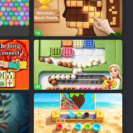
76
89