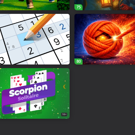
75
80
16+