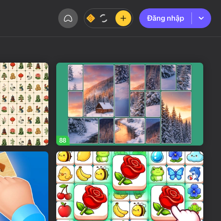
Đăng nhập
Đăng nhập
88