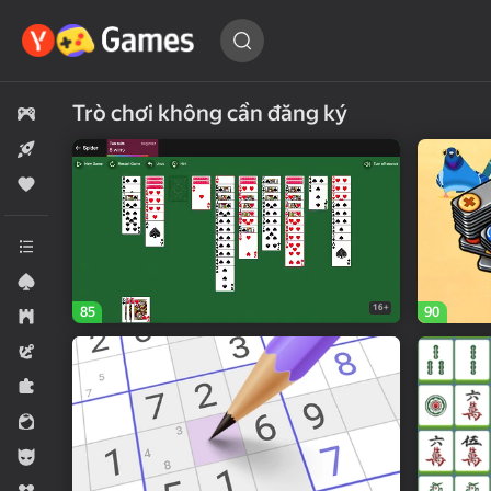
Tìm
trò
chơi…
Trò chơi không cần đăng ký
Tất cả các trò chơi
Mới
Phổ biến
Tất cả danh mục
Bài
16+
85
90
Chiến lược
Cuộc phiêu lưu
Câu đố
Dành cho bé gái
Dành cho nam