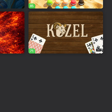
85
18+
71