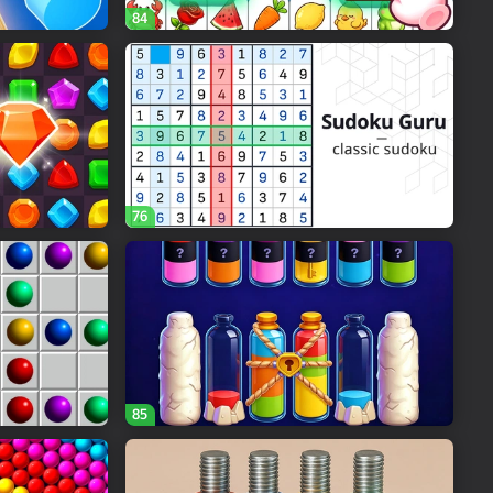
84
76
85