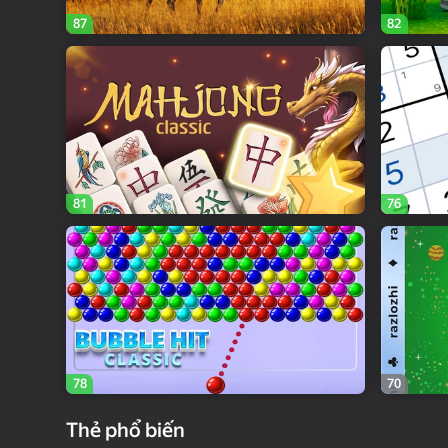
87
82
81
76
78
70
Thẻ phổ biến