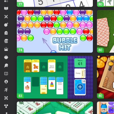
Ghép 3
77
80
Giáo dục
Hai người chơi
Hành động
Kinh dị
Kinh tế
RPG
74
80
Thông thường
Thể thao
Tiểu thuyết
Trò chơi .io
Trò chơi arcade
83
80
Trò chơi bàn cờ
Trò chơi bắn bóng