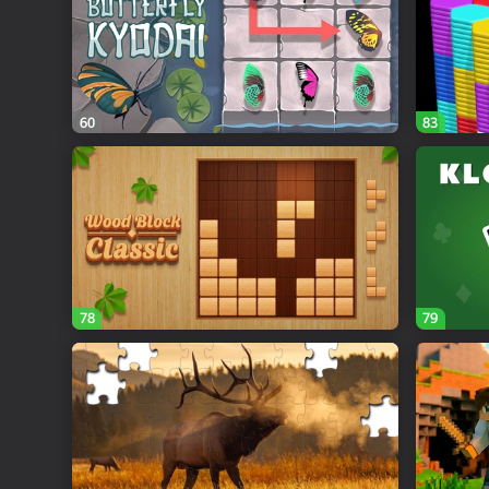
60
83
78
79