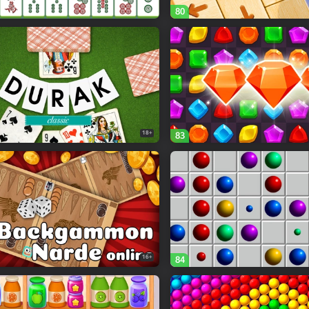
80
18+
83
16+
84