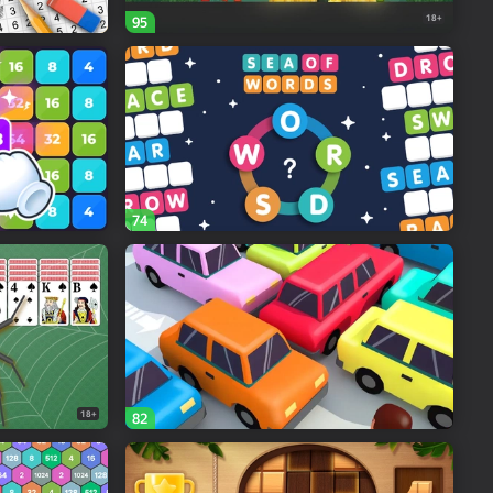
18+
95
74
18+
82