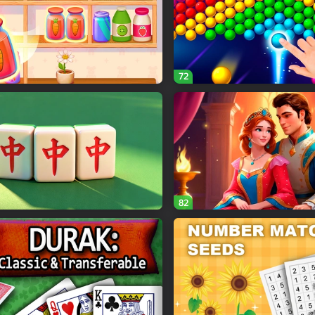
72
82