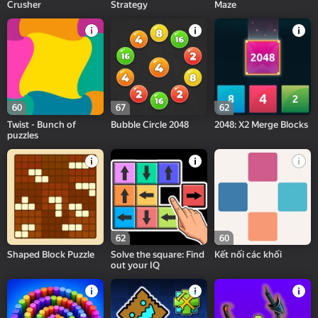
Crusher
Strategy
Maze
60
67
62
Twist - Bunch of
Bubble Circle 2048
2048: X2 Merge Blocks
puzzles
62
60
Shaped Block Puzzle
Solve the square: Find
Kết nối các khối
out your IQ