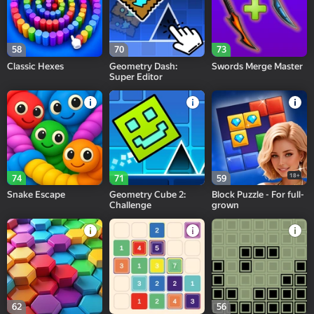
58
70
73
Classic Hexes
Geometry Dash:
Swords Merge Master
Super Editor
18+
74
71
59
Snake Escape
Geometry Cube 2:
Block Puzzle - For full-
Challenge
grown
62
56