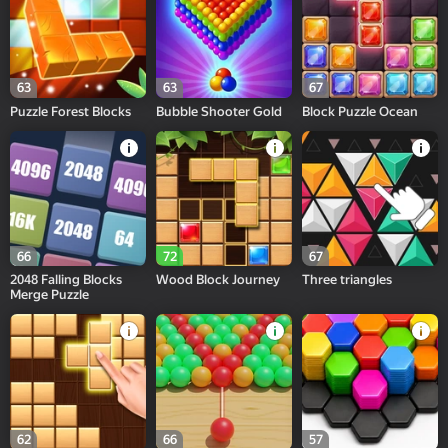
63
63
67
Puzzle Forest Blocks
Bubble Shooter Gold
Block Puzzle Ocean
66
72
67
2048 Falling Blocks
Wood Block Journey
Three triangles
Merge Puzzle
62
66
57