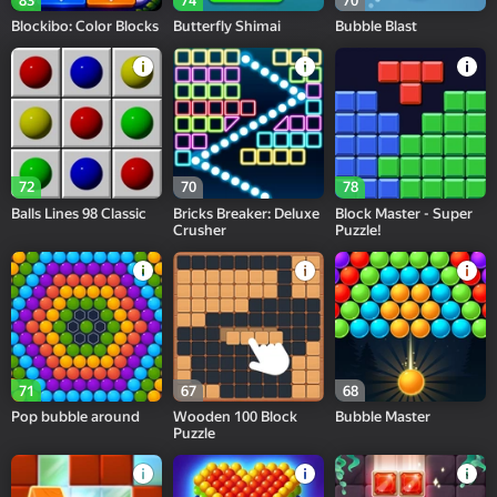
83
74
70
Blockibo: Color Blocks
Butterfly Shimai
Bubble Blast
72
70
78
Balls Lines 98 Classic
Bricks Breaker: Deluxe
Block Master - Super
Crusher
Puzzle!
71
67
68
Pop bubble around
Wooden 100 Block
Bubble Master
Puzzle