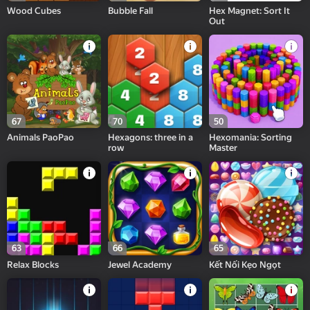
Wood Cubes
Bubble Fall
Hex Magnet: Sort It
Out
67
70
50
Animals PaoPao
Hexagons: three in a
Hexomania: Sorting
row
Master
63
66
65
Relax Blocks
Jewel Academy
Kết Nối Kẹo Ngọt