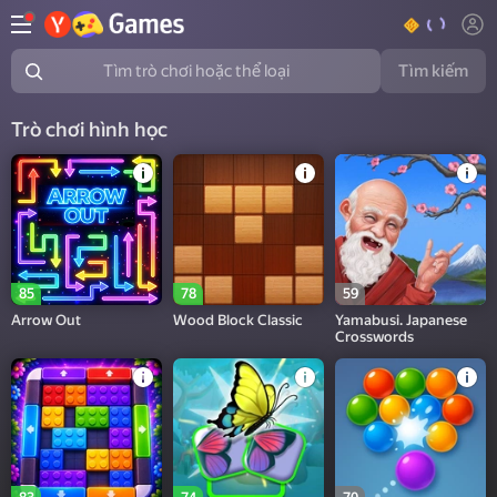
Tìm kiếm
Tìm trò chơi hoặc thể loại
Trò chơi hình học
85
78
59
Arrow Out
Wood Block Classic
Yamabusi. Japanese
Crosswords