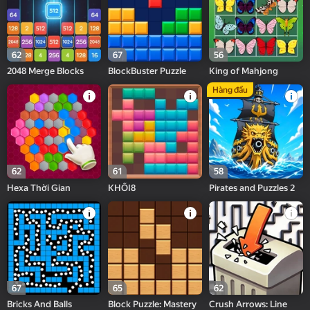
62
67
56
2048 Merge Blocks
BlockBuster Puzzle
King of Mahjong
Hàng đầu
62
61
58
Hexa Thời Gian
KHỐI8
Pirates and Puzzles 2
67
65
62
Bricks And Balls
Block Puzzle: Mastery
Crush Arrows: Line