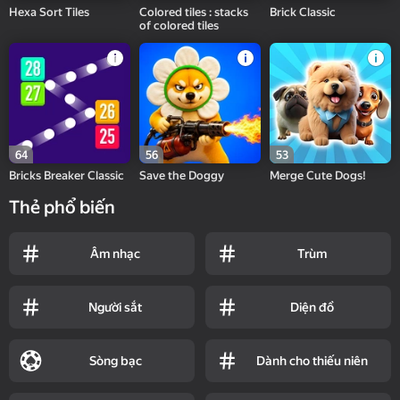
Hexa Sort Tiles
Colored tiles : stacks
Brick Classic
of colored tiles
64
56
53
Bricks Breaker Classic
Save the Doggy
Merge Cute Dogs!
Thẻ phổ biến
Âm nhạc
Trùm
Người sắt
Diện đồ
Sòng bạc
Dành cho thiếu niên