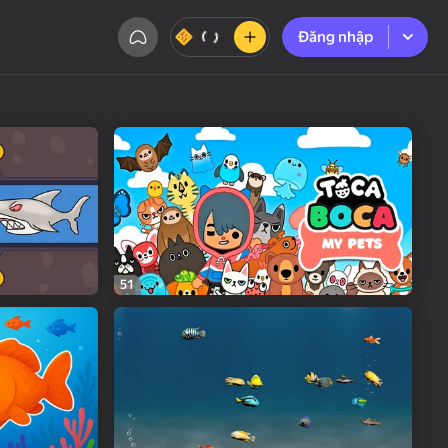
Đăng nhập
Đăng nhập
51