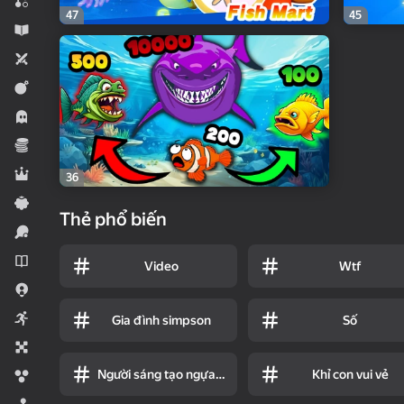
Ghép 3
47
45
Giáo dục
Hai người chơi
Hành động
Kinh dị
Kinh tế
RPG
36
Thông thường
Thẻ phổ biến
Thể thao
Tiểu thuyết
Video
Wtf
Trò chơi .io
Trò chơi arcade
Gia đình simpson
Số
Trò chơi bàn cờ
Người sáng tạo ngựa nhỏ
Khỉ con vui vẻ
Trò chơi bắn bóng