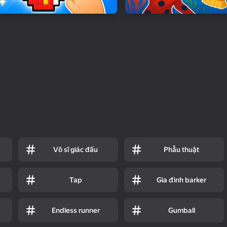
Võ sĩ giác đấu
Phẫu thuật
Tap
Gia đình barker
Endless runner
Gumball