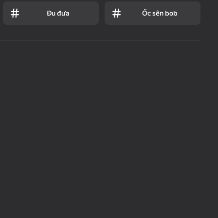
Đu đưa
Ốc sên bob