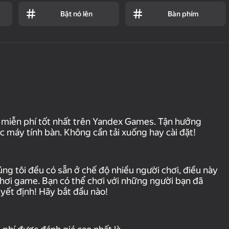
Bật nó lên
Bàn phím
nh miễn phí tốt nhất trên Yandex Games. Tận hưởng
ặc máy tính bàn. Không cần tải xuống hay cài đặt!
úng tôi đều có sẵn ở chế độ nhiều người chơi, điều này
chơi game. Bạn có thể chơi với những người bạn đã
yết định! Hãy bắt đầu nào!