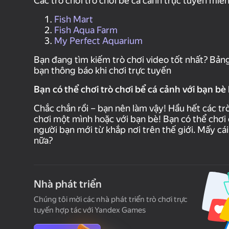
Các trò chơi trò chơi bể cá cảnh trực tuyến miễn
Fish Mart
Fish Aqua Farm
My Perfect Aquarium
Bạn đang tìm kiếm trò chơi video tốt nhất? Bảng
bạn thông báo khi chơi trực tuyến
Bạn có thể chơi trò chơi bể cá cảnh với bạn bè
Chắc chắn rồi – bạn nên làm vậy! Hầu hết các trò
chơi một mình hoặc với bạn bè! Bạn có thể chơ
người bạn mới từ khắp nơi trên thế giới. Mấy cá
nữa?
Nhà phát triển
Chúng tôi mời các nhà phát triển trò chơi trực
tuyến hợp tác với Yandex Games