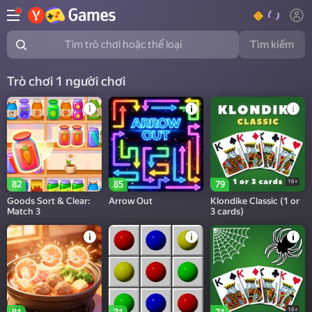
Tìm kiếm
Tìm trò chơi hoặc thể loại
Trò chơi 1 người chơi
16+
82
85
79
Goods Sort & Clear:
Arrow Out
Klondike Classic (1 or
Match 3
3 cards)
16+