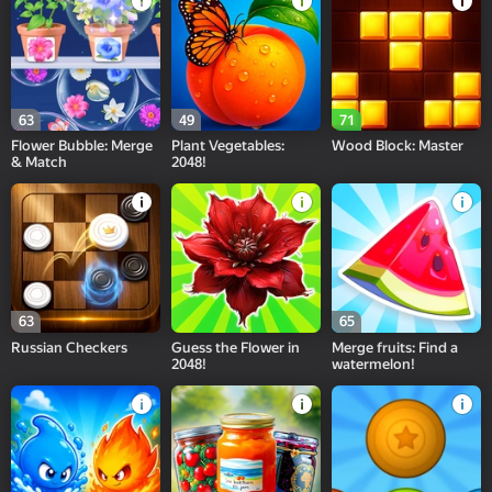
63
49
71
Flower Bubble: Merge
Plant Vegetables:
Wood Block: Master
& Match
2048!
63
65
Russian Checkers
Guess the Flower in
Merge fruits: Find a
2048!
watermelon!