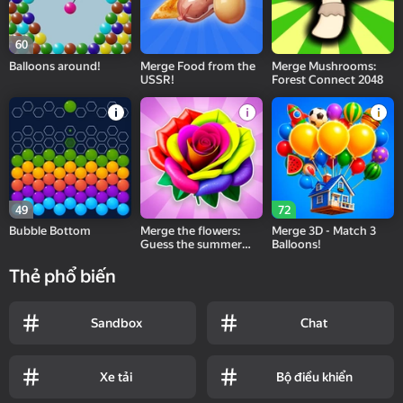
60
Balloons around!
Merge Food from the
Merge Mushrooms:
USSR!
Forest Connect 2048
49
72
Bubble Bottom
Merge the flowers:
Merge 3D - Match 3
Guess the summer
Balloons!
flower!
Thẻ phổ biến
Sandbox
Chat
Xe tải
Bộ điều khiển