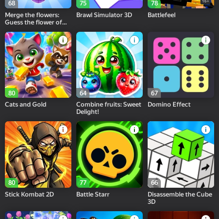
16+
68
75
78
Merge the flowers:
Brawl Simulator 3D
Battlefeel
Guess the flower of
spring!
80
64
67
Cats and Gold
Combine fruits: Sweet
Domino Effect
Delight!
80
77
66
Stick Kombat 2D
Battle Starr
Disassemble the Cube
3D