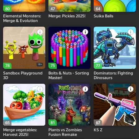
80
47
64
Elemental Monsters:
Merge: Pickles 2025!
Suika Balls
Merge & Evolution
18+
78
75
77
Sandbox Playground
Bolts & Nuts - Sorting
Dominators: Fighting
3D
Master!
Dinosaurs
16+
65
81
67
Merge vegetables:
Plants vs Zombies
KS Z
Harvest 2025!
Fusion Remake