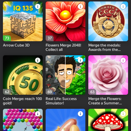
73
37
Arrow Cube 3D
Flowers Merge 2048!
Merge the medals:
Collect all
Awards from the
USSR!
62
69
63
Coin Merge: reach 100
Real Life: Success
Merge the Flowers:
gold!
Simulator!
Create a Summer
Meadow!