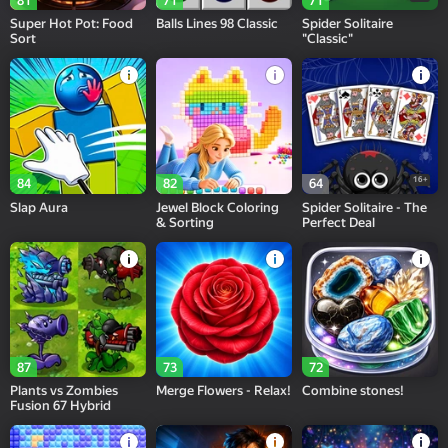
81
71
71
Super Hot Pot: Food
Balls Lines 98 Classic
Spider Solitaire
Sort
"Classic"
16+
84
82
64
Slap Aura
Jewel Block Coloring
Spider Solitaire - The
& Sorting
Perfect Deal
87
73
72
Plants vs Zombies
Merge Flowers - Relax!
Combine stones!
Fusion 67 Hybrid