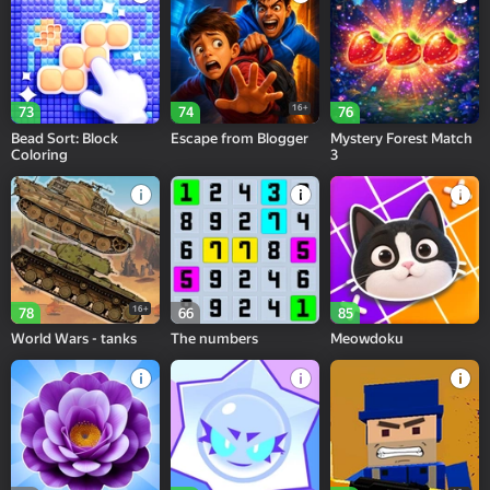
16+
73
74
76
Bead Sort: Block
Escape from Blogger
Mystery Forest Match
Coloring
3
16+
78
66
85
World Wars - tanks
The numbers
Meowdoku