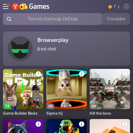
Tìm kiếm
Tìm trò chơi hoặc thể loại
Browserplay
6
trò chơi
74
69
64
Game Builder Bloks
Sigma IQ
Kill the boss