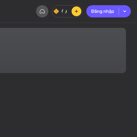
Đăng nhập
Đăng nhập