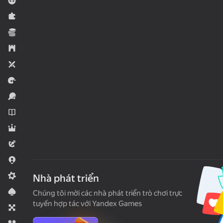
Dành cho nam
Câu đố
Kinh tế
Chiến lược
Hai người chơi
Đua xe
Thể thao
Tiểu thuyết
RPG
Cuộc phiêu lưu
Trò chơi .io
Độ khó trung bình
Nhà phát triển
Bài
Chúng tôi mời các nhà phát triển trò chơi trực
tuyến hợp tác với Yandex Games
Trò chơi bàn cờ