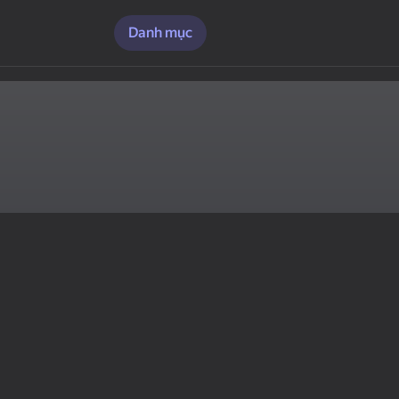
Danh mục