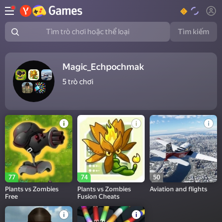
Tìm kiếm
Tìm trò chơi hoặc thể loại
Magic_Echpochmak
5
trò chơi
77
74
50
Plants vs Zombies
Plants vs Zombies
Aviation and flights
Free
Fusion Cheats