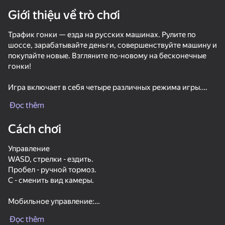
Giới thiệu về trò chơi
Xoay thiết bị
Трафик гонки — езда на русских машинах. Рулите по
Trò chơi này chỉ hỗ trợ định hướng
ngang
шоссе, зарабатывайте деньги, совершенствуйте машину и
покупайте новые. Взгляните по-новому на бесконечные
гонки!
Игра включает в себя четыре различных режима игры.
Геймплей во всех режимах одинаков, как и цель игры -
Đọc thêm
ездить как можно лучше, преодолевая трафик.
Доступны 3 карты и 5 кабриолетов машин.
Cách chơi
Управление
WASD, стрелки - ездить.
Пробел - ручной тормоз.
С - сменить вид камеры.
chơi
Мобильное управление:
64
68
69
54
Кнопки на интерфейсе.
Races in the Open World RP
Police Car Chase Cop Simulator
The Long Way
Đọc thêm