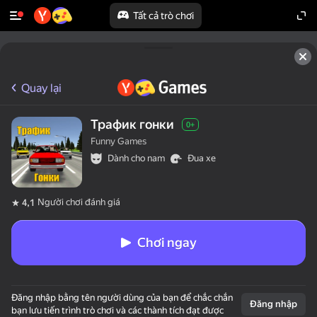
Tất cả trò chơi
Quay lại
Трафик гонки
0+
Funny Games
Dành cho nam
Đua xe
Người chơi đánh giá
4,1
Chơi ngay
Đăng nhập bằng tên người dùng của bạn để chắc chắn
Đăng nhập
bạn lưu tiến trình trò chơi và các thành tích đạt được