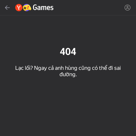
Tìm kiếm
Tìm trò chơi hoặc thể loại
Yandex Games
Đề xuất
404
Lạc lối? Ngay cả anh hùng cũng có thể đi sai
đường.
18+
50
31
Cute Tiles: Puzzle
MGE Status
Clicker "Bungou stray
dogs"