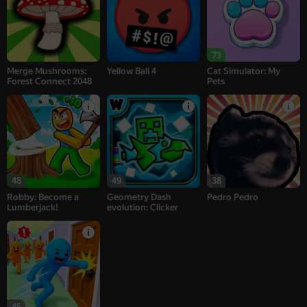
73
Merge Mushrooms:
Yellow Ball 4
Cat Simulator: My
Forest Connect 2048
Pets
48
49
38
Robby: Become a
Geometry Dash
Pedro Pedro
Lumberjack!
evolution: Clicker
45