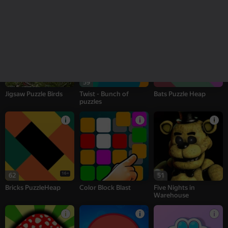
Doggies - Bunch of
Zombotron Re-Boot
Mosaic Puzzle Heap
puzzles
59
Jigsaw Puzzle Birds
Twist - Bunch of
Bats Puzzle Heap
puzzles
16+
62
51
Bricks PuzzleHeap
Color Block Blast
Five Nights in
Warehouse