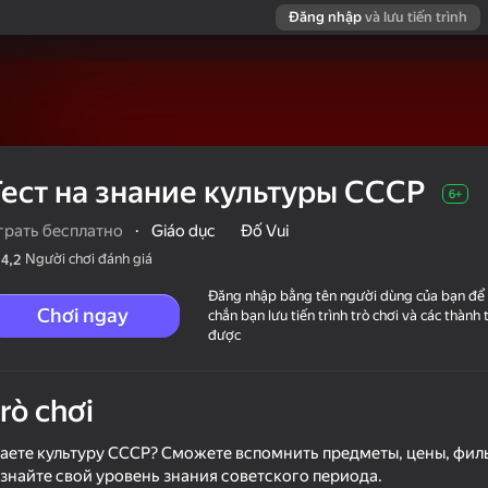
Đăng nhập
và lưu tiến trình
Тест на знание культуры СССР
6+
грать бесплатно
·
Giáo dục
Đố Vui
Người chơi đánh giá
4,2
Đăng nhập bằng tên người dùng của bạn để
Chơi ngay
chắn bạn lưu tiến trình trò chơi và các thành 
được
trò chơi
СССР
аете культуру СССР? Сможете вспомнить предметы, цены, филь
знайте свой уровень знания советского периода.
о