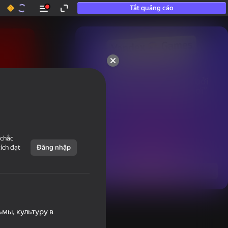
Tắt quảng cáo
50+ trò chơi hàng đầu.

Được yêu thích ngay cả bởi

những người “không chơi”
 chắc
tích đạt
Đăng nhập
Hiển thị tất cả
мы, культуру в