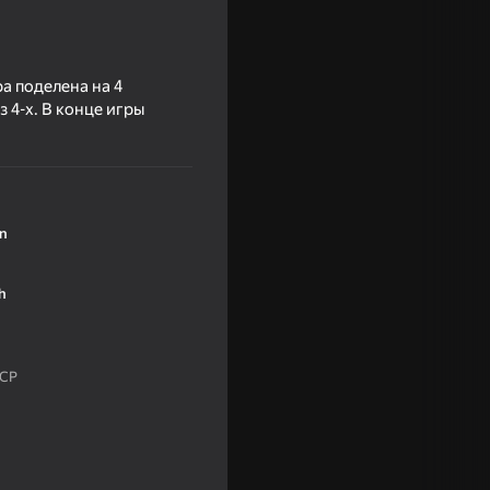
а поделена на 4
 4-х. В конце игры
ền
h
ССР
c