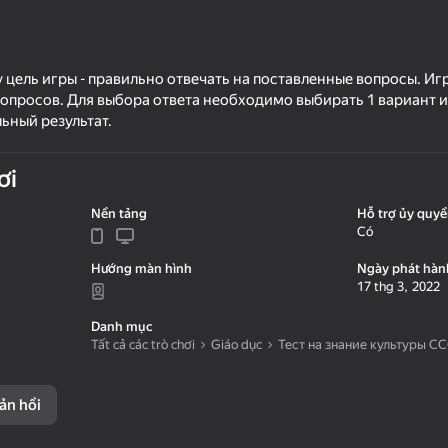
 цель игры - правильно отвечать на поставленные вопросы. Игр
вопросов. Для выбора ответа необходимо выбирать 1 вариант из
ьный результат.
ơi
Nền tảng
Hỗ trợ ủy quy
Có
51
68
Hướng màn hình
Ngày phát hàn
: capital
Do you want to be a
Around the Word
17 thg 3, 2022
millionaire?
Danh mục
Tất cả các trò chơi
Giáo dục
Тест на знание культуры С
ản hồi
16+
37
ng
Shoot the Bottles
Brainy: Trivia & Logi