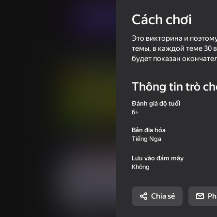
Cách chơi
Chơi ngay
Это викторина и поэтому
темы, в каждой теме 30 
Trò chơi tương tự
будет показан окончател
Thông tin trò ch
Đánh giá độ tuổi
6+
56
Bản địa hóa
Zuma Deluxe Revege Classic
A Wonderful Field
Tiếng Nga
show
Lưu vào đám mây
Không
Chia sẻ
Ph
66
36
Sea Battle 2
Câu hỏi của trườ