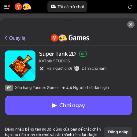
Tất cả trò chơi
Quay lại
Super Tank 2D
6+
KATbIK STUDIOS
Hai người chơi
Dành cho nam
Xếp hạng Yandex Games
Người chơi đánh giá
69
4,4
Chơi ngay
Đăng nhập bằng tên người dùng của bạn để chắc chắn
Đăng nhập
bạn lưu tiến trình trò chơi và các thành tích đạt được