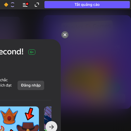
Tắt quảng cáo
50+ trò chơi hàng đầu.

Được yêu thích ngay cả bởi

Second!
những người “không chơi”
6+
 chắc
tích đạt
Đăng nhập
Hiển thị tất cả