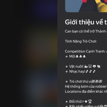
Chơi ngay
Giới thiệu về 
Trò chơi tương tự
Can bạn có thể trở Thành
Tính Năng Trò Chơi:
Competition Cạnh Tranh: A
🔹 Mũ!🎩🎩🎩
53
EPIC Escape from Barry's
Capybara Evolutio
🔹 Vật nuôi! 🐳 🐷 🐸 🐔
Prison!
🔹 Nhạc hay!🎵🎵🎵
🔹 Trò chơi thú vị🎁🎁🎁
Hệ thống bơm của robbie!
Locations địa điểm khác n
49
63
🔹 Đối thủ!⚡🍀🏆
Creator of animatronics
Sprunki Shooter 
🔹 Rất nhiều niềm vui!😂