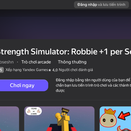
Đăng nhập
và lưu tiến trình
trength Simulator: Robbie +1 per 
bseshn
·
Trò chơi arcade
Thông thường
Xếp hạng Yandex Games
Người chơi đánh giá
5
4,0
Đăng nhập bằng tên người dùng của bạn để
Chơi ngay
chắn bạn lưu tiến trình trò chơi và các thành 
được
 +1 per Second!
chơi đánh giá
6+
seshn