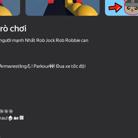
trò chơi
 người mạnh Nhất Rob Jock Rob Robbie can
rmwrestling💪! Parkour🚧! Đua xe tốc độ!
53
n: Clicker
Obby Parkour Escape Tower
FNaF Shooter
of Hell
🎯🎯🎯
hau!🏠 🏡 🏢
52
3D
Obby: Crazy Island
Cave Family: Adven
