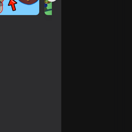
16+
tures