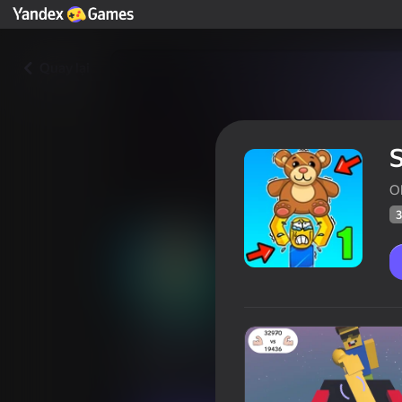
Quay lại
S
O
3
Strength Simulator: Robbie
Người 
35
Xếp hạng Yandex Games
4,0
Trò chơi arcade
Thông thường
Ob