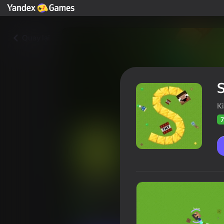
Quay lại
S
K
7
SlitherCraft.io
Người 
71
Xếp hạng Yandex Games
3,6
Trò chơi .io
KiS Games