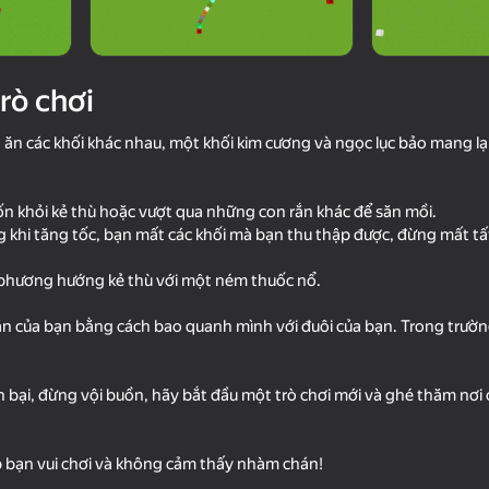
trò chơi
 ăn các khối khác nhau, một khối kim cương và ngọc lục bảo mang lạ
rốn khỏi kẻ thù hoặc vượt qua những con rắn khác để săn mồi.
 khi tăng tốc, bạn mất các khối mà bạn thu thập được, đừng mất tất
78
80
phương hướng kẻ thù với một ném thuốc nổ.
 Stick Epic
Inkly Arena
Jump +1
n của bạn bằng cách bao quanh mình với đuôi của bạn. Trong trườ
 bại, đừng vội buồn, hãy bắt đầu một trò chơi mới và ghé thăm nơi c
72
72
ép bạn vui chơi và không cảm thấy nhàm chán!
survival Obby
Ball Eating Simulator
Platformer-Editor