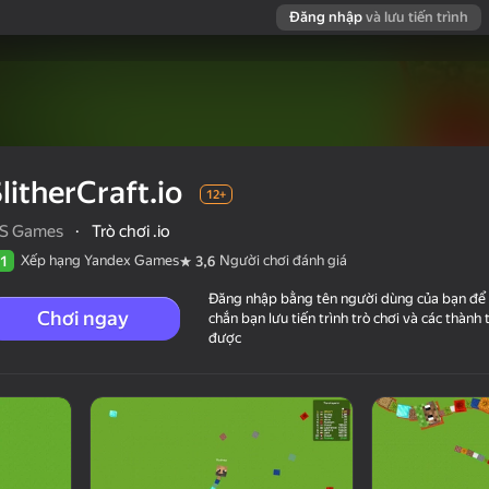
Đăng nhập
và lưu tiến trình
litherCraft.io
12+
iS Games
·
Trò chơi .io
Xếp hạng Yandex Games
Người chơi đánh giá
1
3,6
Đăng nhập bằng tên người dùng của bạn để
Chơi ngay
chắn bạn lưu tiến trình trò chơi và các thành 
được
chơi đánh giá
12+