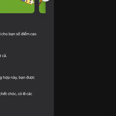
i cho bạn số điểm cao
 cả.
ng hợp này, bạn được
hết chóc, có lẽ các