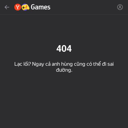
Tìm kiếm
Tìm trò chơi hoặc thể loại
Yandex Games
Đề xuất
404
Lạc lối? Ngay cả anh hùng cũng có thể đi sai
đường.
18+
50
32
Cute Tiles: Puzzle
MGE Status
Clicker "Bungou stray
dogs"