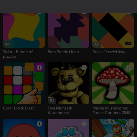
Zombotron Re-Boot
Mosaic Puzzle Heap
Jigsaw Puzzle Birds
16+
59
62
Twist - Bunch of
Bats Puzzle Heap
Bricks PuzzleHeap
puzzles
51
Color Block Blast
Five Nights in
Merge Mushrooms:
Warehouse
Forest Connect 2048