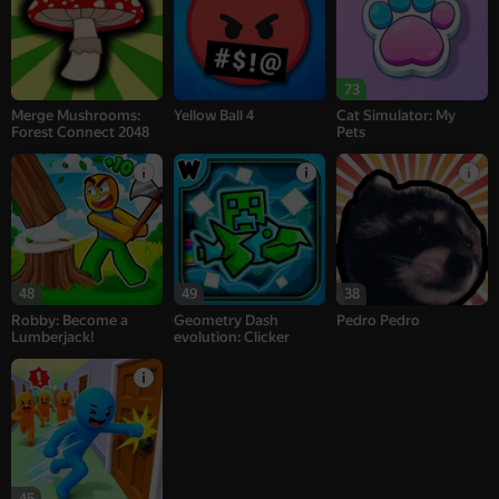
73
Merge Mushrooms:
Yellow Ball 4
Cat Simulator: My
Forest Connect 2048
Pets
48
49
38
Robby: Become a
Geometry Dash
Pedro Pedro
Lumberjack!
evolution: Clicker
45