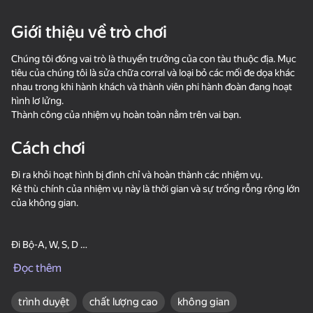
18+
56
Giới thiệu về trò chơi
Stone Miner Simulator
Knife Throwing 2D
Steps Puzzle Heap
- Mine MOD!
Chúng tôi đóng vai trò là thuyền trưởng của con tàu thuộc địa. Mục
tiêu của chúng tôi là sửa chữa corral và loại bỏ các mối đe dọa khác
nhau trong khi hành khách và thành viên phi hành đoàn đang hoạt
hình lơ lửng.
Thành công của nhiệm vụ hoàn toàn nằm trên vai bạn.
Cách chơi
57
54
Robby: Become a
Slime & Drop
Waves - Bunch of
Đi ra khỏi hoạt hình bị đình chỉ và hoàn thành các nhiệm vụ.
Miner!
puzzles
Kẻ thù chính của nhiệm vụ này là thời gian và sự trống rỗng rộng lớn
của không gian.
Đi Bộ-A, W, S, D
Đọc thêm
Chạy-Thay Đổi
39
33
38
+ A, W, S, D
Fight Stars
Sprunki Boxing - Beat
Block Blast Online
trình duyệt
chất lượng cao
không gian
the Ragdolls in 3D