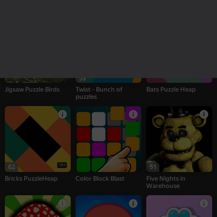
Doggies - Bunch of
Zombotron Re-Boot
Mosaic Puzzle Heap
puzzles
59
Jigsaw Puzzle Birds
Twist - Bunch of
Bats Puzzle Heap
puzzles
16+
62
51
Bricks PuzzleHeap
Color Block Blast
Five Nights in
Warehouse