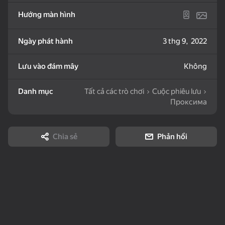
Hướng màn hình
50
34
Ngày phát hành
3 thg 9, 2022
Look into the phone
My Pet Shelly
Block Puzzle Color
Dandy world:
Puzzles
Evolution
Lưu vào đám mây
Không
Danh mục
Tất cả các trò chơi
Cuộc phiêu lưu
Проксима
16+
75
63
57
Hidden Objects: Island
Pegs PuzzleHeap
Boats - Bunch of
Chia sẻ
Phản hồi
Secrets
puzzles
18+
57
72