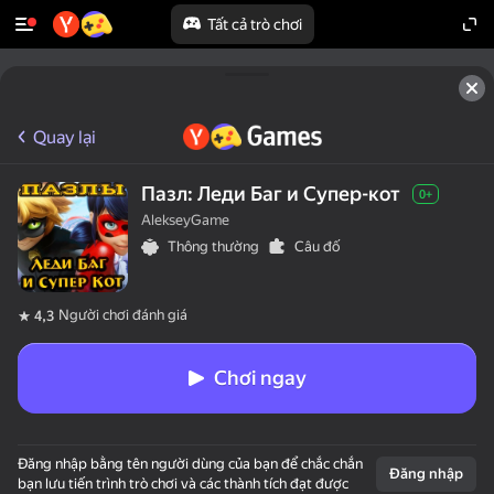
Tất cả trò chơi
Quay lại
Пазл: Леди Баг и Супер-кот
0+
AlekseyGame
Thông thường
Câu đố
Người chơi đánh giá
4,3
Chơi ngay
Đăng nhập bằng tên người dùng của bạn để chắc chắn
Đăng nhập
bạn lưu tiến trình trò chơi và các thành tích đạt được