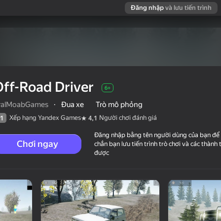
Đăng nhập
và lưu tiến trình
ff-Road Driver
6+
ralMoabGames
·
Đua xe
Trò mô phỏng
Xếp hạng Yandex Games
Người chơi đánh giá
1
4,1
Đăng nhập bằng tên người dùng của bạn để
Chơi ngay
chắn bạn lưu tiến trình trò chơi và các thành 
được
chơi đánh giá
6+
ames