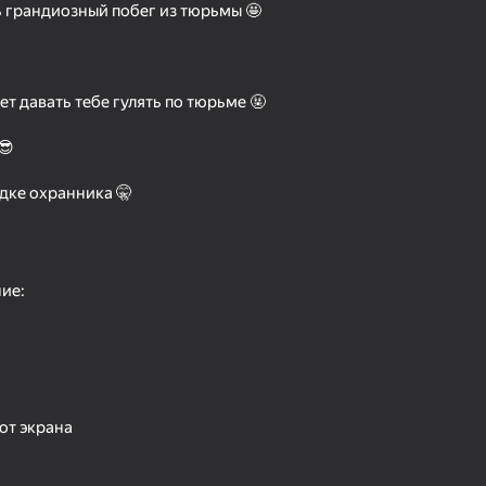
ь грандиозный побег из тюрьмы 🤩
ет давать тебе гулять по тюрьме 🤬
😎
удке охранника 🤫
49
55
ие:
Noob vs Pro 4: Lucky Block
Doors Craft
от экрана
59
47
s Siren Head
You Monster! Robby
Hamster Escape: Pr