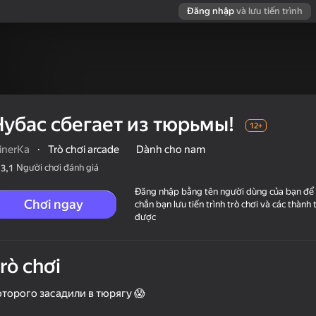
Đăng nhập
và lưu tiến trình
Нубас сбегает из тюрьмы!
12+
inerKa
·
Trò chơi arcade
Dành cho nam
Người chơi đánh giá
3,1
Đăng nhập bằng tên người dùng của bạn để
Chơi ngay
chắn bạn lưu tiến trình trò chơi và các thành 
được
trò chơi
оторого засадили в тюрягу 😱
nerKa