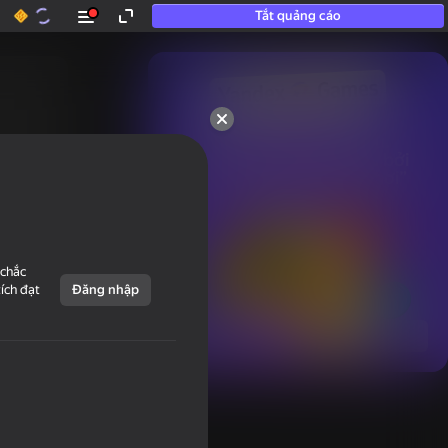
Tắt quảng cáo
50+ trò chơi hàng đầu.

Được yêu thích ngay cả bởi

những người “không chơi”
 chắc
tích đạt
Đăng nhập
Hiển thị tất cả