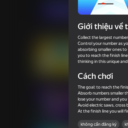
Chơi ngay
Giới thiệu về 
Trò chơi tương tự
Collect the largest number
Control your number as yo
absorbing smaller ones to 
you to reach the finish lin
thinking in this unique an
78
Cách chơi
Meccha Chameleon Online
Inkly Arena
The goal: to reach the fin
Absorb numbers smaller tha
lose your number and you w
Avoid electric saws, cross
At the finish line you will f
73
65
Music Ball Hop
Bullet Run!
không cần đăng ký
k