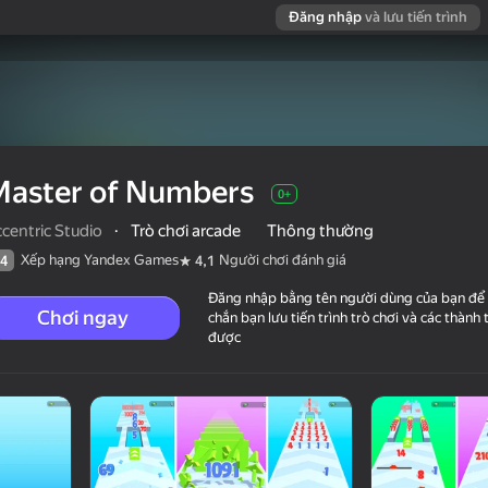
Đăng nhập
và lưu tiến trình
Master of Numbers
0+
centric Studio
·
Trò chơi arcade
Thông thường
Xếp hạng Yandex Games
Người chơi đánh giá
4
4,1
Đăng nhập bằng tên người dùng của bạn để
Chơi ngay
chắn bạn lưu tiến trình trò chơi và các thành 
được
chơi đánh giá
0+
entric Studio