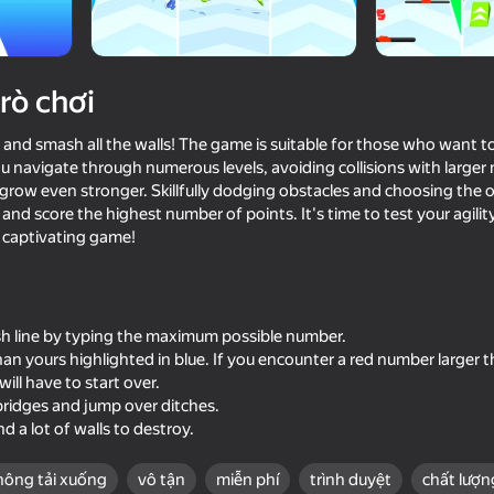
trò chơi
 and smash all the walls! The game is suitable for those who want t
u navigate through numerous levels, avoiding collisions with large
grow even stronger. Skillfully dodging obstacles and choosing the op
e and score the highest number of points. It's time to test your agilit
d captivating game!
74
FutDraft
Block Blast Master
ish line by typing the maximum possible number.
n yours highlighted in blue. If you encounter a red number larger th
ill have to start over.
 bridges and jump over ditches.
ind a lot of walls to destroy.
63
75
Smile Rush
Guess Their Answer
hông tải xuống
vô tận
miễn phí
trình duyệt
chất lượn