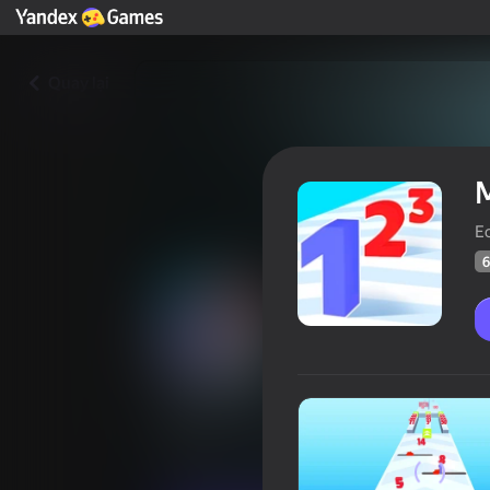
Quay lại
Ec
6
Master of Numbers
Người 
64
Xếp hạng Yandex Games
4,1
Trò chơi arcade
Thông thường
Ecc