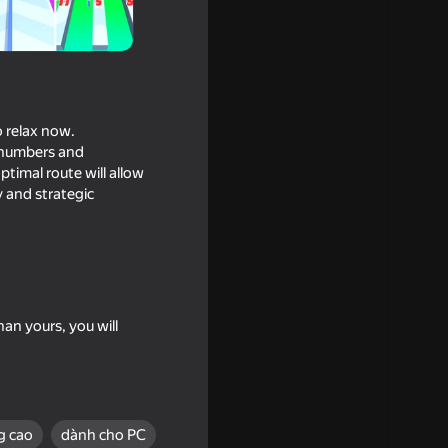
o relax now.
r numbers and
timal route will allow
y and strategic
an yours, you will
g cao
dành cho PC