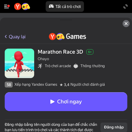
Tất cả trò chơi
Quay lại
Marathon Race 3D
6+
Ohayo
Trò chơi arcade
Thông thường
Xếp hạng Yandex Games
Người chơi đánh giá
58
3,4
Chơi ngay
Đăng nhập bằng tên người dùng của bạn để chắc chắn
Đăng nhập
bạn lưu tiến trình trò chơi và các thành tích đạt được