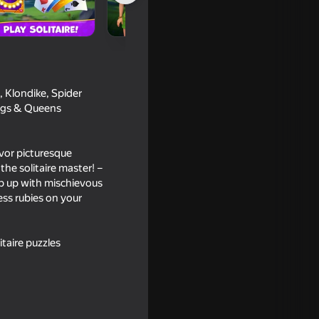
, Klondike, Spider
ings & Queens
vor picturesque
the solitaire master! –
18+
ep up with mischievous
ess rubies on your
itaire puzzles
inary Tour