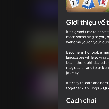
Chơi ngay
Giới thiệu về 
Trò chơi tương tự
It’s a grand time to harve
mean something to you, or 
welcome you on your journey
Become an honorable membe
landscapes while solving c
77
71
Learn the sophisticated ar
Spider Solitaire for Seniors
Mahjong Connec
magic cards and to pick en
journey!
It’s easy to learn and hard 
together with Kings & Qu
75
66
Cách chơi
Mahjong Paradox
Spot 5 Difference