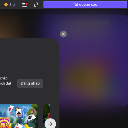
Tắt quảng cáo
50+ trò chơi hàng đầu.

Được yêu thích ngay cả bởi

những người “không chơi”
 chắc
tích đạt
Đăng nhập
Hiển thị tất cả