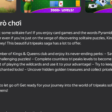
trò chơi
st some solitaire fun! If you enjoy card games and the words Pyramid
even if you’re just on the verge of discovering solitaire puzzles, K
! This beautiful tripeaks saga has a lot to offer.
r of Kings & Queens club and enjoy its never-ending perks: – Sa
hallenging puzzles! – Complete countless tri peaks levels to become 
18+
76
67
t of playing the wildcards and use it to your advantage! – Try to ke
t
Poker Online
Hearts HD
chanted locks! – Uncover hidden golden treasures and collect pricel
to let go of! Get ready for your journey into the world of tripeaks sol
eens!
18+
76
s Social
Solitaire Klondike: Draw 1 or 3
Hidden Objects: Cul
cards