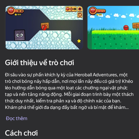
Xoay thiết bị
Trò chơi này chỉ hỗ trợ định hướng
ngang
Giới thiệu về trò chơi
Đi sâu vào sự phấn khích ly kỳ của Heroball Adventures, một
trò chơi bóng nảy hấp dẫn, nơi mọi lần nảy đều có giá trị! Khéo
léo hướng dẫn bóng qua một loạt các chướng ngại vật phức
tạp và nền tảng năng động. Mỗi giai đoạn trình bày một thách
thức duy nhất, kiểm tra phản xạ và độ chính xác của bạn.
Khám phá thế giới đa dạng đầy bất ngờ và bí mật để khám
chơi
phá. Giải quyết các cấp độ ngày càng khó khăn, liên tục đẩy
Đọc thêm
giới hạn của bạn. Bạn đã sẵn sàng để tham gia thử thách và
trở thành anh hùng Của Heroball Adventures chưa?
Cách chơi