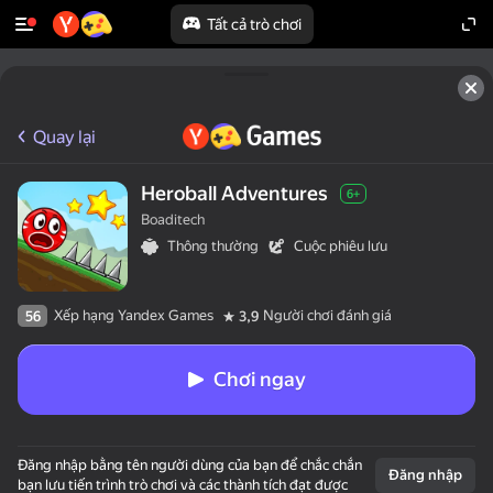
Tất cả trò chơi
Quay lại
Heroball Adventures
6+
Boaditech
Thông thường
Cuộc phiêu lưu
Xếp hạng Yandex Games
Người chơi đánh giá
56
3,9
Chơi ngay
Đăng nhập bằng tên người dùng của bạn để chắc chắn
Đăng nhập
bạn lưu tiến trình trò chơi và các thành tích đạt được