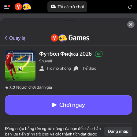
Tất cả trò chơi
Quay lại
Футбол Фифка 2026
6+
Shuvali
Trò mô phỏng
Thể thao
Người chơi đánh giá
3,2
Chơi ngay
Đăng nhập bằng tên người dùng của bạn để chắc chắn
Đăng nhập
bạn lưu tiến trình trò chơi và các thành tích đạt được