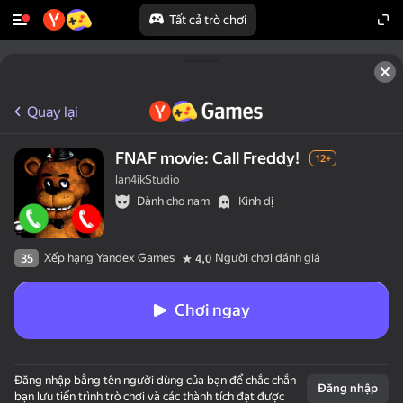
Tất cả trò chơi
Quay lại
FNAF movie: Call Freddy!
12+
lan4ikStudio
Dành cho nam
Kinh dị
Xếp hạng Yandex Games
Người chơi đánh giá
35
4,0
Chơi ngay
Đăng nhập bằng tên người dùng của bạn để chắc chắn
Đăng nhập
bạn lưu tiến trình trò chơi và các thành tích đạt được