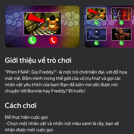
Xoay thiết bị
Trò chơi này chỉ hỗ trợ định hướng
ngang
Giới thiệu về trò chơi
"Phim FNAF: Gọi Freddy!"- là một trò chơi hiện đại, với đồ họa
mát mẻ. Đắm mình trong thế giới của vũ trụ fnaf và gọi các
nhân vật yêu thích của bạn! Bạn đã luôn mơ ước được nói
chuyện Với Bonnie hay Freddy? Đi trước!
Cách chơi
chơi
Để thực hiện cuộc gọi:
66
65
61
- Chọn một nhân vật và nhấn nút màu xanh lá cây, bạn sẽ
Poppy Playtime Chapter 1 - Original
Five Nights at Freddy's Remaster
UCN - Ultimate Custom Night
nhận được một cuộc gọi.