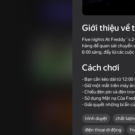
Chơi ngay
Giới thiệu về 
Trò chơi tương tự
Five nights At Freddy ' s
hàng để quan sát chuyển 
6:00 sáng, đẩy lùi các cuộ
Cách chơi
71
62
- Bạn cần kéo dài từ 12:00
Baldi
Friday Night Funk
- Giữ một mắt trên máy ản
- Chiếu đèn pin và đèn tro
- Sử dụng Mặt nạ Của Fred
- Giải quyết những bí ẩn c
trình duyệt
chất lượn
65
84
điện thoại di động
fn
UCN - Ultimate Custom Night
Rainbow Friends