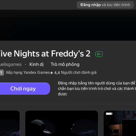
Đăng nhập
và lưu tiến trình
ive Nights at Freddy's 2
6+
ruelisgames
·
Kinh dị
Trò mô phỏng
Xếp hạng Yandex Games
Người chơi đánh giá
1
4,4
Đăng nhập bằng tên người dùng của bạn để
Chơi ngay
chắn bạn lưu tiến trình trò chơi và các thành 
được
chơi đánh giá
6+
s