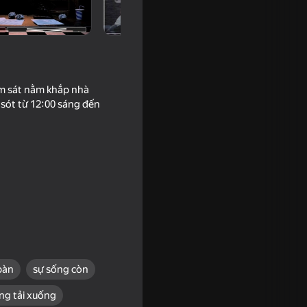
iám sát nằm khắp nhà
sót từ 12:00 sáng đến
16+
bàn
sự sống còn
ng tải xuống
k All