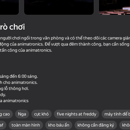
trò chơi
 2-người chơi ngồi trong văn phòng và có thể theo dõi các camera g
động của animatronics. Để vượt qua đêm thành công, bạn cần sống 
c tấn công của animatronics.
66
79
 sáng đến 6:00 sáng.
in'
Five Nights at Freddy's
Sprunki Playground
h cho animatronics.
Remaster
ng lỗ thông hơi.
dy.
ủa animatronics
g cao
Nga
cực khó
five nights at freddy
máy tính để 
69
69
af
toàn màn hình
kho báu ẩn
không cần đăng ký
khô
 Return
FNAF Alchemy: Craft
FNAF Alchemy: Unloc