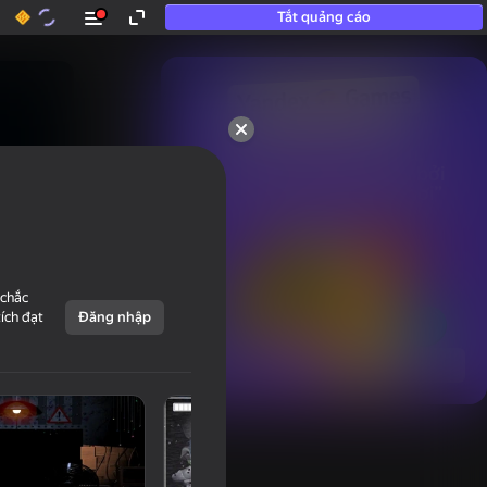
Tắt quảng cáo
50+ trò chơi hàng đầu.

Được yêu thích ngay cả bởi

những người “không chơi”
 chắc
tích đạt
Đăng nhập
Hiển thị tất cả