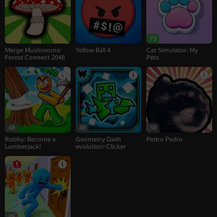
73
Merge Mushrooms:
Yellow Ball 4
Cat Simulator: My
Forest Connect 2048
Pets
48
49
38
Robby: Become a
Geometry Dash
Pedro Pedro
Lumberjack!
evolution: Clicker
45