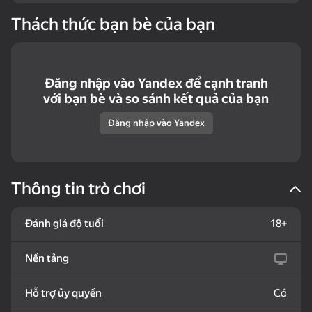
Thách thức bạn bè của bạn
50
34
Look into the phone
My Pet Shelly
Block Puzzle Color
Dandy world:
Puzzles
Evolution
Đăng nhập vào Yandex để cạnh tranh
với bạn bè và so sánh kết quả của bạn
Đăng nhập vào Yandex
16+
75
63
57
Thông tin trò chơi
Hidden Objects: Island
Pegs PuzzleHeap
Boats - Bunch of
Secrets
puzzles
Đánh giá độ tuổi
18+
Nền tảng
Hỗ trợ ủy quyền
Có
18+
57
72