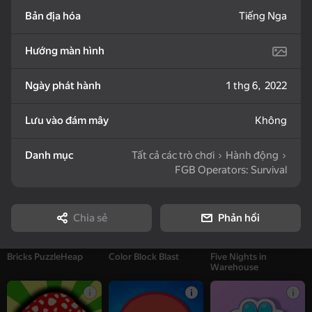
Doggies - Bunch of
Zombotron Re-Boot
Mosaic Puzzle Heap
puzzles
Bản địa hóa
Tiếng Nga
Hướng màn hình
Ngày phát hành
1 thg 6, 2022
59
Lưu vào đám mây
Không
Jigsaw Puzzle Birds
Twist - Bunch of
Bats Puzzle Heap
puzzles
Danh mục
Tất cả các trò chơi
Hành động
FGB Operators: Survival
Chia sẻ
Phản hồi
16+
62
51
Bricks PuzzleHeap
Color Block Blast
Five Nights in
Warehouse