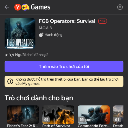
Tìm kiếm
Tìm trò chơi hoặc thể loại
FGB Operators: Survival
18+
M.O.A.B
Yandex Games
Hành động
Đề xuất
Người chơi đánh giá
3,9
Thêm vào Trò chơi của tôi
Không được hỗ trợ trên thiết bị của bạn. Bạn có thể lưu trò chơi
vào My games
18+
50
31
Cute Tiles: Puzzle
MGE Status
Clicker "Bungou stray
Trò chơi dành cho bạn
dogs"
69
65
61
Fisher's Fear 2: Retribution
Path of Survivor
Commando Force 2