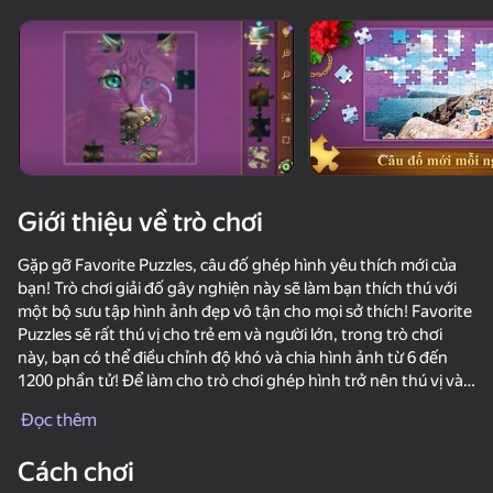
Xoay thiết bị
Trò chơi này chỉ hỗ trợ định hướng
ngang
Đang tải
Giới thiệu về trò chơi
Gặp gỡ Favorite Puzzles, câu đố ghép hình yêu thích mới của
bạn! Trò chơi giải đố gây nghiện này sẽ làm bạn thích thú với
một bộ sưu tập hình ảnh đẹp vô tận cho mọi sở thích! Favorite
Puzzles sẽ rất thú vị cho trẻ em và người lớn, trong trò chơi
này, bạn có thể điều chỉnh độ khó và chia hình ảnh từ 6 đến
1200 phần tử! Để làm cho trò chơi ghép hình trở nên thú vị và
chơi
dễ dàng hơn - bạn luôn có thể nhận được gợi ý, bao gồm ví dụ
Đọc thêm
và hiển thị lưới! Yêu thích sự phức tạp? Sau đó, bật chế độ Thực
tế và giải các câu đố ghép hình từ các mảnh nằm rải rác trên
Cách chơi
cánh đồng! Và bạn cũng có thể tạo câu đố từ hình ảnh hoặc