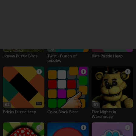
Doggies - Bunch of
Zombotron Re-Boot
Mosaic Puzzle Heap
puzzles
59
Jigsaw Puzzle Birds
Twist - Bunch of
Bats Puzzle Heap
puzzles
16+
62
51
Bricks PuzzleHeap
Color Block Blast
Five Nights in
Warehouse