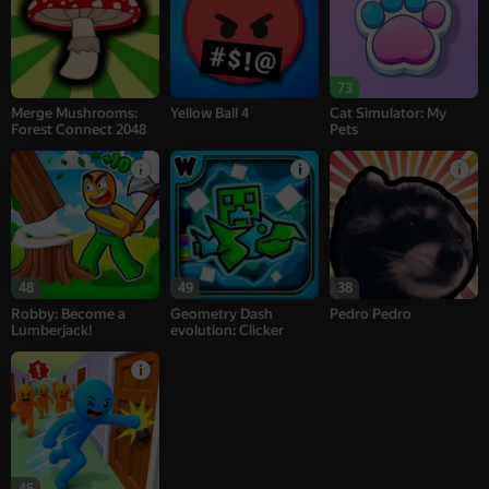
73
Merge Mushrooms:
Yellow Ball 4
Cat Simulator: My
Forest Connect 2048
Pets
48
49
38
Robby: Become a
Geometry Dash
Pedro Pedro
Lumberjack!
evolution: Clicker
45