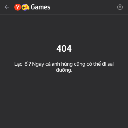
Tìm kiếm
Tìm trò chơi hoặc thể loại
Yandex Games
Đề xuất
404
Lạc lối? Ngay cả anh hùng cũng có thể đi sai
đường.
18+
50
32
Cute Tiles: Puzzle
MGE Status
Clicker "Bungou stray
dogs"