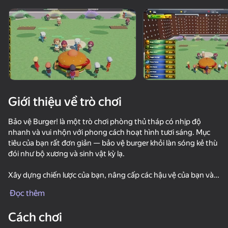
Xoay thiết bị
Trò chơi này chỉ hỗ trợ định hướng
ngang
Giới thiệu về trò chơi
Bảo vệ Burger! là một trò chơi phòng thủ tháp có nhịp độ
nhanh và vui nhộn với phong cách hoạt hình tươi sáng. Mục
tiêu của bạn rất đơn giản — bảo vệ burger khỏi làn sóng kẻ thù
đói như bộ xương và sinh vật kỳ lạ.
Xây dựng chiến lược của bạn, nâng cấp các hậu vệ của bạn và
chơi
mở khóa các cải tiến vĩnh viễn mạnh mẽ. Mỗi lần chạy trở nên
Đọc thêm
khó khăn hơn, vì vậy các quyết định thông minh và thời gian
tốt là chìa khóa để tồn tại.
45
26
44
Cách chơi
Shoot Giant
Gems 2: match 3
FNAF Shooter: Animatronics attack!