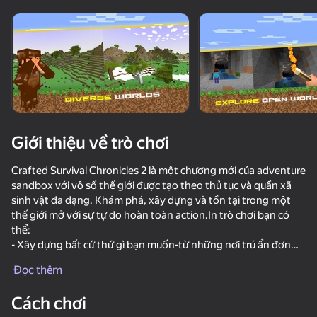
Xoay thiết bị
Trò chơi này chỉ hỗ trợ định hướng
ngang
Giới thiệu về trò chơi
Crafted Survival Chronicles 2 là một chương mới của adventure
sandbox với vô số thế giới được tạo theo thủ tục và quần xã
sinh vật đa dạng. Khám phá, xây dựng và tồn tại trong một
thế giới mở với sự tự do hoàn toàn action.In trò chơi bạn có
thể:
- Xây dựng bất cứ thứ gì bạn muốn-từ những nơi trú ẩn đơn
chơi
giản đến những công trình kiến trúc tráng lệ
Đọc thêm
- Khám phá các quần xã sinh vật đa dạng, hang động sâu và
81
74
86
71
các địa điểm dưới nước
Cách chơi
DTA 6
- Thuần hóa động vật hoang dã làm bạn đồng hành
Noob defends the village
BlockCraft