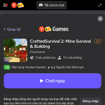
Tất cả trò chơi
Quay lại
CraftedSurvival 2: Mine Survival
12+
& Building
FloatGame
Cuộc phiêu lưu
Trò mô phỏng
Xếp hạng Yandex Games
Người chơi đánh giá
74
4,2
Chơi ngay
Đăng nhập bằng tên người dùng của bạn để chắc chắn
Đăng nhập
bạn lưu tiến trình trò chơi và các thành tích đạt được