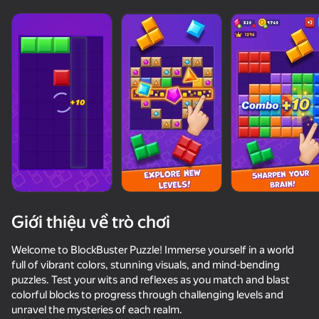
Giới thiệu về trò chơi
Welcome to BlockBuster Puzzle! Immerse yourself in a world
full of vibrant colors, stunning visuals, and mind-bending
puzzles. Test your wits and reflexes as you match and blast
50+ trò chơi hàng đầu. Được

colorful blocks to progress through challenging levels and
mọi người yêu thích. Ngay cả “người không chơi 
game”.
unravel the mysteries of each realm.