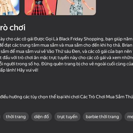
trò chơi
 này cho các cô gái Được Gọi Là Black Friday Shopping, bạn giúp năm
để đạt các trung tâm mua sắm và mua sắm cho đến khi họ thả. Brian 
sắm để mua sắm vui vẻ Vào Thứ sáu Đen, và các cô gái của bạn nên
 đầu với trò chơi ăn mặc trực tuyến này cho các cô gái và xem nhữn
ỗi người trong số họ. Đừng quên trang bị cho vẻ ngoài cuối cùng của
ấp lánh! Hãy vui vẻ!
59
56
025
Lady Popular: Fashion Arena
Fashion Superstar C
điều hướng các tùy chọn thể loại khi chơi Các Trò Chơi Mua Sắm Th
thời trang
diện đồ
trực tuyến
barbie thời trang
me
54
56
SPA Salon
Wild Love
High School BFF Dre