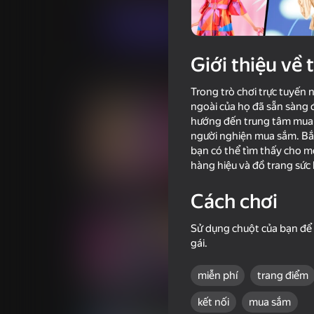
Chơi ngay
Giới thiệu về 
Trò chơi tương tự
Trong trò chơi trực tuyến
ngoài của họ đã sẵn sàng 
hướng đến trung tâm mua 
người nghiện mua sắm. Bắt
bạn có thể tìm thấy cho m
hàng hiệu và đồ trang sức l
56
56
Modern Princess Dress Up
Fashion Week 2
Cách chơi
Sử dụng chuột của bạn để 
gái.
miễn phí
trang điểm
62
54
Star Family Dress Up
Ladybug Beauty 
kết nối
mua sắm