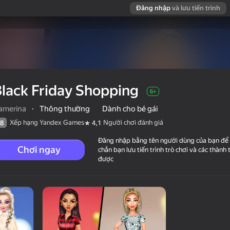
Đăng nhập
và lưu tiến trình
lack Friday Shopping
6+
amerina
·
Thông thường
Dành cho bé gái
Xếp hạng Yandex Games
Người chơi đánh giá
8
4,1
Đăng nhập bằng tên người dùng của bạn để
Chơi ngay
chắn bạn lưu tiến trình trò chơi và các thành 
được
chơi đánh giá
6+
amerina