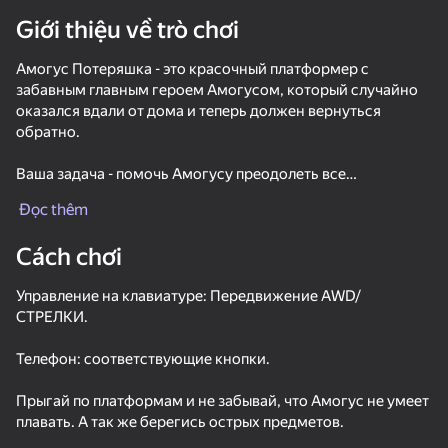
Giới thiệu về trò chơi
Xoay thiết bị
Амогус Потеряшка - это красочный платформер с
Trò chơi này chỉ hỗ trợ định hướng
ngang
забавным главным героем Амогусом, который случайно
оказался вдали от дома и теперь должен вернуться
обратно.
Ваша задача - помочь Амогусу преодолеть все
препятствия на своем пути и достичь цели. В игре
Đọc thêm
отсутствуют сложные головоломки и враги, что делает ее
доступной для игроков любого возраста.
Cách chơi
Особенности игры включают в себя:
Управление на клавиатуре: Передвижение AWD/
СТРЕЛКИ.
– Разнообразные уровни с уникальными препятствиями
– Яркую графику
Телефон: соответствующие кнопки.
– Простое и интуитивное управление
chơi
– Отсутствие необходимости в сложных логических
Прыгай по платформам и не забывай, что Амогус не умеет
задачах или сражениях с врагами.
36
45
34
плавать. А так же берегись острых предметов.
Traffic Gap: Merge Rush
Apple Worm
Fire Monster Shooter