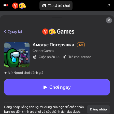
Tất cả trò chơi
Quay lại
Амогус Потеряшка
12+
ChariotGames
Cuộc phiêu lưu
Trò chơi arcade
Người chơi đánh giá
3,9
Chơi ngay
Đăng nhập bằng tên người dùng của bạn để chắc chắn
Đăng nhập
bạn lưu tiến trình trò chơi và các thành tích đạt được