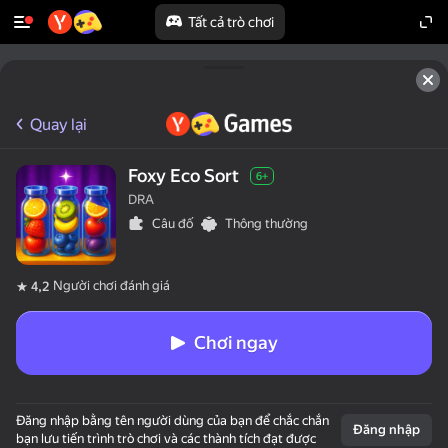
Tất cả trò chơi
Quay lại
Foxy Eco Sort
6+
DRA
Câu đố
Thông thường
Người chơi đánh giá
4,2
Chơi ngay
Đăng nhập bằng tên người dùng của bạn để chắc chắn
Đăng nhập
bạn lưu tiến trình trò chơi và các thành tích đạt được