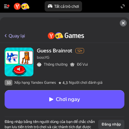
Tất cả trò chơi
Quay lại
Guess Brainrot
12+
bossYG
Thông thường
Đố Vui
Xếp hạng Yandex Games
Người chơi đánh giá
33
4,3
Chơi ngay
Đăng nhập bằng tên người dùng của bạn để chắc chắn
Đăng nhập
bạn lưu tiến trình trò chơi và các thành tích đạt được