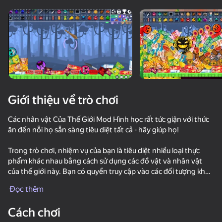
Xoay thiết bị
Trò chơi này chỉ hỗ trợ định hướng
ngang
Giới thiệu về trò chơi
Các nhân vật Của Thế Giới Mod Hình học rất tức giận với thức
ăn đến nỗi họ sẵn sàng tiêu diệt tất cả - hãy giúp họ!
Trong trò chơi, nhiệm vụ của bạn là tiêu diệt nhiều loại thực
phẩm khác nhau bằng cách sử dụng các đồ vật và nhân vật
của thế giới này. Bạn có quyền truy cập vào các đối tượng khác
chơi
nhau để tiến hành các thí nghiệm khác nhau và tạo ra một nhà
Đọc thêm
máy phá hủy thực phẩm.
48
64
36
Cách chơi
Kiếm điểm để tăng cấp độ của bạn. Cấp độ của bạn càng cao,
Hamster Escape: Prison
Geometry Click: Demon Evolution
Apple Worm