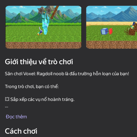
Xoay thiết bị
Trò chơi này chỉ hỗ trợ định hướng
ngang
Giới thiệu về trò chơi
Sân chơi Voxel: Ragdoll noob là đấu trường hỗn loạn của bạn!
Trong trò chơi, bạn có thể:
💥 Sắp xếp các vụ nổ hoành tráng.
chơi
Experiment️ thử nghiệm với vật lý nhân vật hài hước: ném anh
Đọc thêm
ta, ném anh ta từ độ cao, phóng anh ta vào chuyến bay và
88
86
69
73
xem anh ta biến dạng hài hước.
Cách chơi
Cube Online - Survival with Friends
Noob in Mine - Sandbox & Craft
Noob: Rocket to the moon