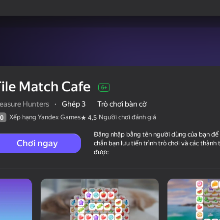
ile Match Cafe
6+
reasure Hunters
·
Ghép 3
Trò chơi bàn cờ
Xếp hạng Yandex Games
Người chơi đánh giá
0
4,5
Đăng nhập bằng tên người dùng của bạn để
Chơi ngay
chắn bạn lưu tiến trình trò chơi và các thành 
được