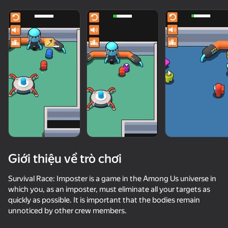
Đang tải
Giới thiệu về trò chơi
Survival Race: Imposter is a game in the Among Us universe in
which you, as an imposter, must eliminate all your targets as
quickly as possible. It is important that the bodies remain
unnoticed by other crew members.