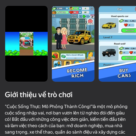
Giới thiệu về trò chơi
"Cuộc Sống Thực: Mô Phỏng Thành Công!"là một mô phỏng
cuộc sống nhập vai, nơi bạn vươn lên từ nghèo đói đến giàu
có! Bắt đầu với những công việc đơn giản, kiếm tiền đầu tiên
50+ trò chơi hàng đầu. Được

74
65
86
78
và làm việc theo cách của bạn: mở doanh nghiệp, mua nhà
mọi người yêu thích. Ngay cả “người không chơi 
Squid Game: Royale
Akinator
Brainrot Arena Online
game”.
sang trọng, xe thể thao, quần áo sành điệu và xây dựng các