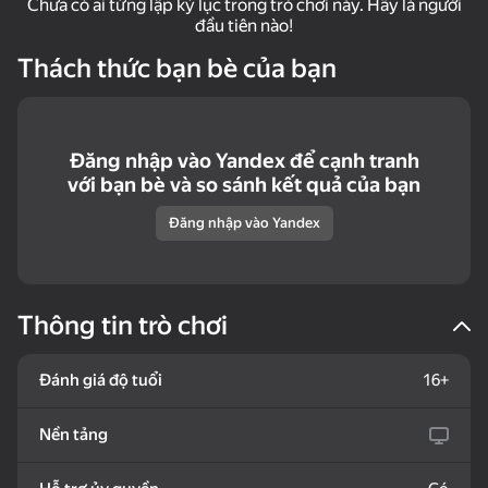
Chưa có ai từng lập kỷ lục trong trò chơi này. Hãy là người
đầu tiên nào!
Thách thức bạn bè của bạn
50
34
Look into the phone
My Pet Shelly
Block Puzzle Color
Dandy world:
Puzzles
Evolution
Đăng nhập vào Yandex để cạnh tranh
với bạn bè và so sánh kết quả của bạn
Đăng nhập vào Yandex
16+
75
63
44
Hidden Objects: Island
Pegs PuzzleHeap
Boats - Bunch of
Secrets
puzzles
Thông tin trò chơi
Đánh giá độ tuổi
16+
Nền tảng
18+
58
72