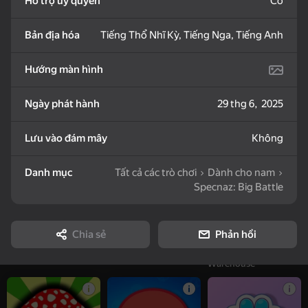
Hỗ trợ ủy quyền
Có
Doggies - Bunch of
Zombotron Re-Boot
Mosaic Puzzle Heap
puzzles
Bản địa hóa
Tiếng Thổ Nhĩ Kỳ, Tiếng Nga, Tiếng Anh
Hướng màn hình
Ngày phát hành
29 thg 6, 2025
61
Jigsaw Puzzle Birds
Twist - Bunch of
Bats Puzzle Heap
Lưu vào đám mây
Không
puzzles
Danh mục
Tất cả các trò chơi
Dành cho nam
Specnaz: Big Battle
Chia sẻ
Phản hồi
16+
62
51
Bricks PuzzleHeap
Color Block Blast
Five Nights in
Warehouse