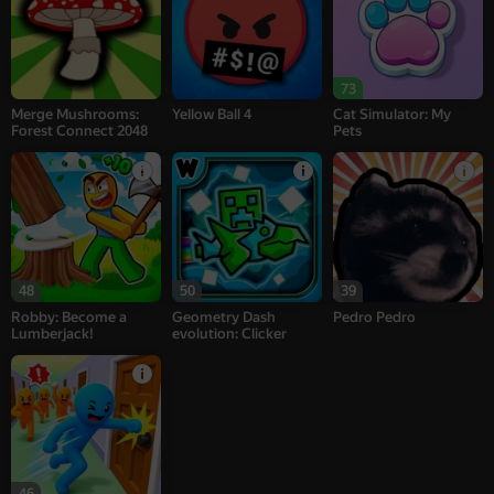
73
Merge Mushrooms:
Yellow Ball 4
Cat Simulator: My
Forest Connect 2048
Pets
48
50
39
Robby: Become a
Geometry Dash
Pedro Pedro
Lumberjack!
evolution: Clicker
46