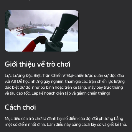
18+
55
Stone Miner Simulator
Knife Throwing 2D
Steps Puzzle Heap
- Mine MOD!
Giới thiệu về trò chơi
58
56
Robby: Become a
Slime & Drop
Waves - Bunch of
Lực Lượng Đặc Biệt: Trận Chiến Vĩ Đại-chiến lược quân sự độc đáo
Miner!
puzzles
với AI! Dễ học nhưng gây nghiện: tham gia các trận chiến lực lượng
đặc biệt dữ dội như bộ binh hoặc trên xe tăng, máy bay trực thăng
và tàu cao tốc. Lập kế hoạch diễn tập và giành chiến thắng!
Cách chơi
Mục tiêu của trò chơi là đánh bại số điểm của đội đối phương bằng
37
33
37
một số điểm nhất định. Làm điều này bằng cách lấy cờ và giết kẻ thù.
Fight Stars
Sprunki Boxing - Beat
Block Blast Online
the Ragdolls in 3D