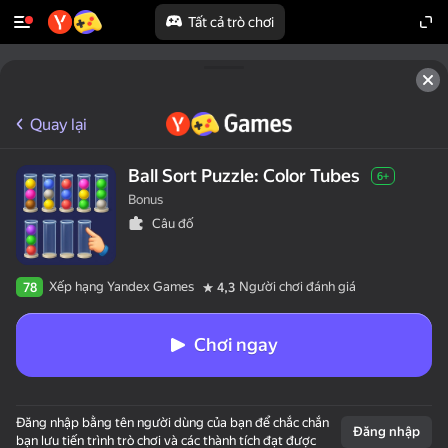
Tất cả trò chơi
Quay lại
Ball Sort Puzzle: Color Tubes
6+
Bonus
Câu đố
Xếp hạng Yandex Games
Người chơi đánh giá
78
4,3
Chơi ngay
Đăng nhập bằng tên người dùng của bạn để chắc chắn
Đăng nhập
bạn lưu tiến trình trò chơi và các thành tích đạt được