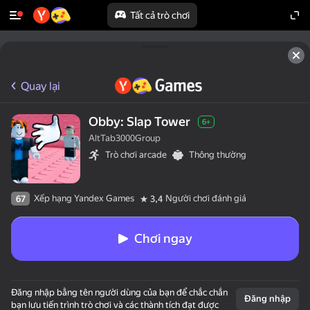
Tất cả trò chơi
Quay lại
Obby: Slap Tower
6+
AltTab3000Group
Trò chơi arcade
Thông thường
Xếp hạng Yandex Games
Người chơi đánh giá
67
3,4
Chơi ngay
Đăng nhập bằng tên người dùng của bạn để chắc chắn
Đăng nhập
bạn lưu tiến trình trò chơi và các thành tích đạt được