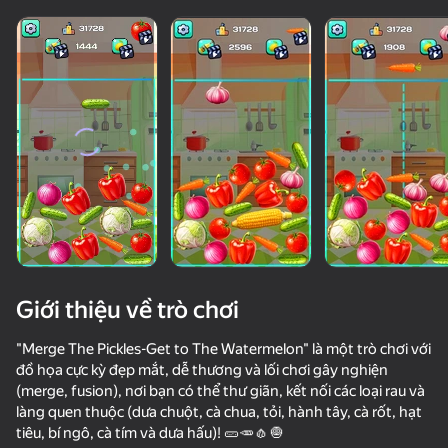
Giới thiệu về trò chơi
"Merge The Pickles-Get to The Watermelon" là một trò chơi với
đồ họa cực kỳ đẹp mắt, dễ thương và lối chơi gây nghiện
(merge, fusion), nơi bạn có thể thư giãn, kết nối các loại rau và
50+ trò chơi hàng đầu. Được

52
74
77
36
làng quen thuộc (dưa chuột, cà chua, tỏi, hành tây, cà rốt, hạt
mọi người yêu thích. Ngay cả “người không chơi 
Merge Watermelon
Drive Away Animals: Puzzle
Water Drop Sort
Apple Worm
game”.
tiêu, bí ngô, cà tím và dưa hấu)! 🥒🥕🧄🧅