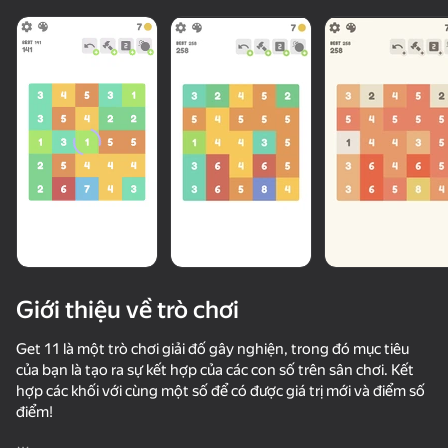
Giới thiệu về trò chơi
Get 11 là một trò chơi giải đố gây nghiện, trong đó mục tiêu
của bạn là tạo ra sự kết hợp của các con số trên sân chơi. Kết
hợp các khối với cùng một số để có được giá trị mới và điểm số
50+ trò chơi hàng đầu. Được

80
75
79
điểm!
mọi người yêu thích. Ngay cả “người không chơi 
Crossword - Make a word from letters
Color Hexa Sort
Connect words
game”.