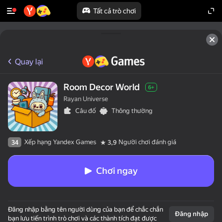
Tất cả trò chơi
Quay lại
Room Decor World
6+
Rayan Universe
Câu đố
Thông thường
Xếp hạng Yandex Games
Người chơi đánh giá
34
3,9
Chơi ngay
50+ trò chơi hàng đầu.

Đăng nhập bằng tên người dùng của bạn để chắc chắn
Được mọi người yêu 
Đăng nhập
bạn lưu tiến trình trò chơi và các thành tích đạt được
thích.
