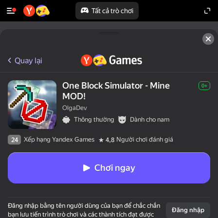
Tất cả trò chơi
Quay lại
One Block Simulator - Mine
0+
MOD!
OlgaDev
Thông thường
Dành cho nam
Xếp hạng Yandex Games
Người chơi đánh giá
24
4,8
Chơi ngay
Đăng nhập bằng tên người dùng của bạn để chắc chắn
Đăng nhập
bạn lưu tiến trình trò chơi và các thành tích đạt được